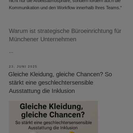
nicht nur die Arbeitsatmosphäre, sondern fördern auch die
Kommunikation und den Workflow innerhalb Ihres Teams.“
Warum ist strategische Büroeinrichtung für
Münchener Unternehmen
…
VERÖFFENTLICHT
23. JUNI 2025
AM
Gleiche Kleidung, gleiche Chancen? So
stärkt eine geschlechtersensible
Ausstattung die Inklusion