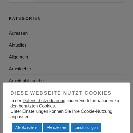
KATEGORIEN
Adressen
Aktuelles
Allgemein
Arbeitgeber
Arbeitsplatzsuche
Arbeitsrecht
DIESE WEBSEITE NUTZT COOKIES
In der
Datenschutzerklärung
finden Sie Informationen zu
Arbeitswelt
den benutzten Cookies.
Unter Einstellungen können Sie Ihre Cookie-Nutzung
Arbeitszeugnis
anpassen.
Einstellungen
Ausbildung
Alle akzeptieren
Alle ablehnen