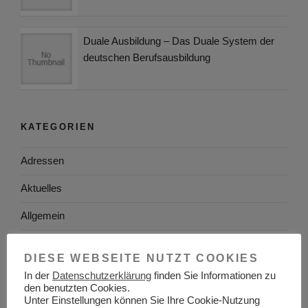
Duale Ausbildung – Das Duale System der
deutschen Berufsausbildung
KATEGORIEN
Adressen
Aktuelles
Allgemein
Arbeitgeber
DIESE WEBSEITE NUTZT COOKIES
Arbeitsplatzsuche
In der
Datenschutzerklärung
finden Sie Informationen zu
den benutzten Cookies.
Arbeitsrecht
Unter Einstellungen können Sie Ihre Cookie-Nutzung