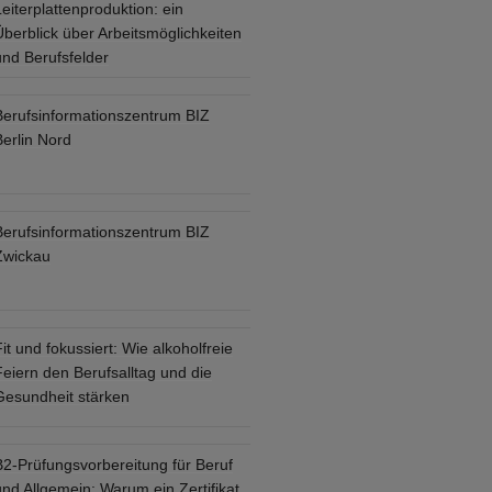
eiterplattenproduktion: ein
Überblick über Arbeitsmöglichkeiten
und Berufsfelder
Berufsinformationszentrum BIZ
Berlin Nord
Berufsinformationszentrum BIZ
Zwickau
it und fokussiert: Wie alkoholfreie
eiern den Berufsalltag und die
Gesundheit stärken
B2-Prüfungsvorbereitung für Beruf
nd Allgemein: Warum ein Zertifikat