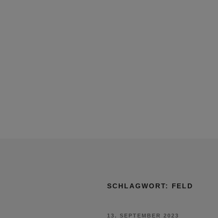
SCHLAGWORT:
FELD
VERÖFFENTLICHT
13. SEPTEMBER 2023