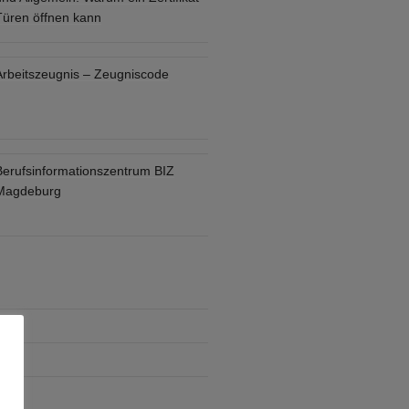
Türen öffnen kann
Arbeitszeugnis – Zeugniscode
Berufsinformationszentrum BIZ
Magdeburg