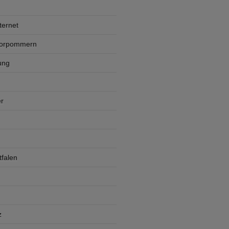
ternet
Vorpommern
ung
r
falen
z