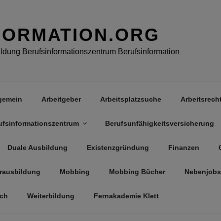
FORMATION.ORG
dung Berufsinformationszentrum Berufsinformation
gemein
Arbeitgeber
Arbeitsplatzsuche
Arbeitsrech
ufsinformationszentrum
Berufsunfähigkeitsversicherung
Duale Ausbildung
Existenzgründung
Finanzen
rausbildung
Mobbing
Mobbing Bücher
Nebenjobs
äch
Weiterbildung
Fernakademie Klett