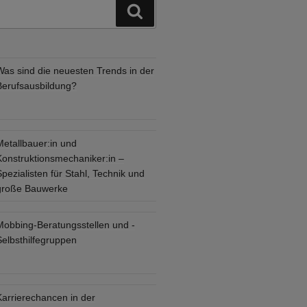
Suchen
Was sind die neuesten Trends in der
Berufsausbildung?
Metallbauer:in und
Konstruktionsmechaniker:in –
pezialisten für Stahl, Technik und
große Bauwerke
Mobbing-Beratungsstellen und -
Selbsthilfegruppen
Karrierechancen in der