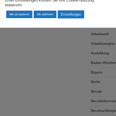
Unter Einstellungen können Sie Ihre Cookie-Nutzung
anpassen.
Arbeitgeber
Einstellungen
Arbeitsplatzsu
Alle akzeptieren
Alle ablehnen
Arbeitsrecht
Arbeitswelt
Arbeitszeugnis
Ausbildung
Baden-Württe
Bayern
Berlin
Berufe
Berufsinformat
Berufsunfähigk