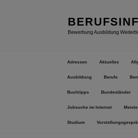
Zum
Inhalt
springen
BERUFSIN
Bewerbung Ausbildung Weiterbil
Adressen
Aktuelles
All
Ausbildung
Berufe
Ber
Buchtipps
Bundesländer
Jobsuche im Internet
Meiste
Studium
Vorstellungsgespr