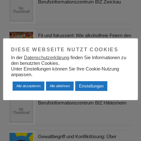
Berufsinformationszentrum BIZ Zwickau
Fit und fokussiert: Wie alkoholfreie Feiern den
Berufsalltag und die Gesundheit stärken
DIESE WEBSEITE NUTZT COOKIES
In der
Datenschutzerklärung
finden Sie Informationen zu
den benutzten Cookies.
Wie Maschinen das denken lernten –
Unter Einstellungen können Sie Ihre Cookie-Nutzung
anpassen.
»Künstliche Intelligenz« einfach erklärt
Einstellungen
Alle akzeptieren
Alle ablehnen
Berufsinformationszentrum BIZ Hildesheim
Gewaltbegriff und Konfliktlösung: Über