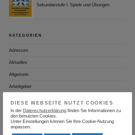
Sekundarstufe I. Spiele und Übungen
KATEGORIEN
Adressen
Aktuelles
Allgemein
Arbeitgeber
Arbeitsplatzsuche
DIESE WEBSEITE NUTZT COOKIES
Arbeitsrecht
In der
Datenschutzerklärung
finden Sie Informationen zu
den benutzten Cookies.
Unter Einstellungen können Sie Ihre Cookie-Nutzung
Arbeitswelt
anpassen.
Arbeitszeugnis