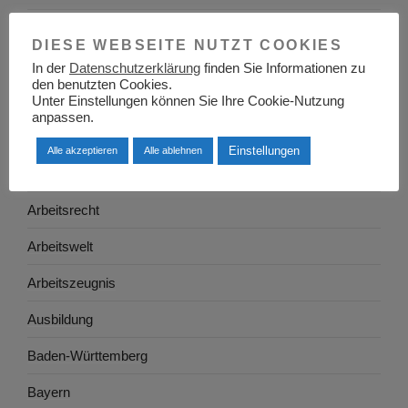
Adressen
DIESE WEBSEITE NUTZT COOKIES
Aktuelles
In der
Datenschutzerklärung
finden Sie Informationen zu
den benutzten Cookies.
Allgemein
Unter Einstellungen können Sie Ihre Cookie-Nutzung
anpassen.
Arbeitgeber
Einstellungen
Alle akzeptieren
Alle ablehnen
Arbeitsplatzsuche
Arbeitsrecht
Arbeitswelt
Arbeitszeugnis
Ausbildung
Baden-Württemberg
Bayern