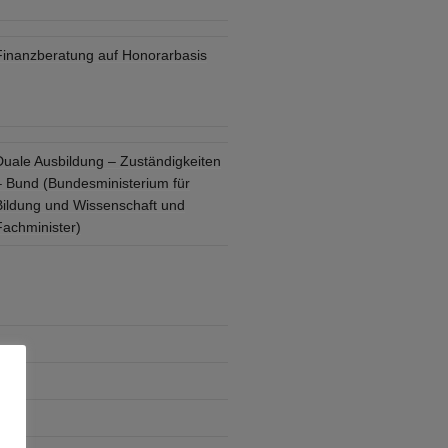
Finanzberatung auf Honorarbasis
Duale Ausbildung – Zuständigkeiten
– Bund (Bundesministerium für
Bildung und Wissenschaft und
Fachminister)