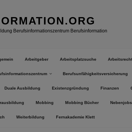
FORMATION.ORG
dung Berufsinformationszentrum Berufsinformation
gemein
Arbeitgeber
Arbeitsplatzsuche
Arbeitsrech
ufsinformationszentrum
Berufsunfähigkeitsversicherung
Duale Ausbildung
Existenzgründung
Finanzen
rausbildung
Mobbing
Mobbing Bücher
Nebenjobs
äch
Weiterbildung
Fernakademie Klett