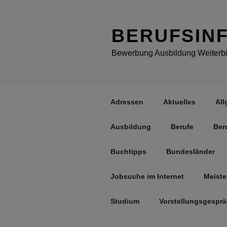
Zum
Inhalt
springen
BERUFSIN
Bewerbung Ausbildung Weiterbil
Adressen
Aktuelles
All
Ausbildung
Berufe
Ber
Buchtipps
Bundesländer
Jobsuche im Internet
Meiste
Studium
Vorstellungsgespr