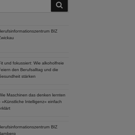
Suchen
Berufsinformationszentrum BIZ
Zwickau
it und fokussiert: Wie alkoholfreie
eiern den Berufsalltag und die
Gesundheit stärken
Wie Maschinen das denken lernten
 »Künstliche Intelligenz« einfach
rklärt
Berufsinformationszentrum BIZ
Bamberg