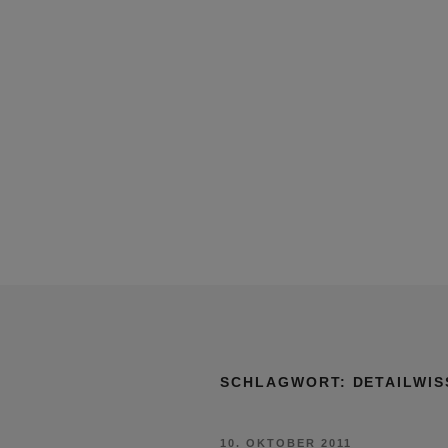
SCHLAGWORT:
DETAILWIS
VERÖFFENTLICHT
10. OKTOBER 2011