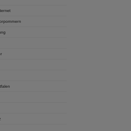
ternet
Vorpommern
ung
r
falen
z