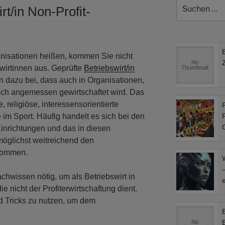
Suchen
rt/in Non-Profit-
nach:
anisationen heißen, kommen Sie nicht
wirtinnen aus. Geprüfte
Betriebswirt/in
n dazu bei, dass auch in Organisationen,
och angemessen gewirtschaftet wird. Das
ve, religiöse, interessensorientierte
F
im Sport. Häufig handelt es sich bei den
F
inrichtungen und das in diesen
öglichst weitreichend den
kommen.
–
chwissen nötig, um als Betriebswirt in
e
ie nicht der Profiterwirtschaftung dient.
d Tricks zu nutzen, um dem