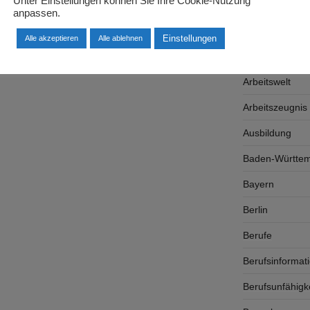
Unter Einstellungen können Sie Ihre Cookie-Nutzung
Arbeitgeber
anpassen.
Arbeitsplatzsu
Einstellungen
Alle akzeptieren
Alle ablehnen
Arbeitsrecht
Arbeitswelt
Arbeitszeugnis
Ausbildung
Baden-Württe
Bayern
Berlin
Berufe
Berufsinformat
Berufsunfähigk