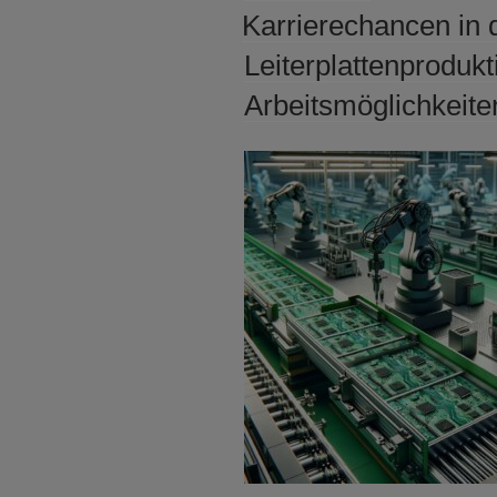
AM
Karrierechancen in 
Leiterplattenprodukt
Arbeitsmöglichkeite