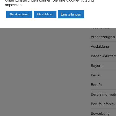
Unter Einstellungen können Sie Ihre Cookie-Nutzung
anpassen.
Arbeitsplatzsu
Einstellungen
Alle akzeptieren
Alle ablehnen
Arbeitsrecht
Arbeitswelt
Arbeitszeugnis
Ausbildung
Baden-Württe
Bayern
Berlin
Berufe
Berufsinformat
Berufsunfähigk
Bewerbung