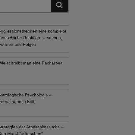
Suchen
Aggressionstheorien eine komplexe
menschliche Reaktion: Ursachen,
Formen und Folgen
Wie schreibt man eine Facharbeit
Astrologische Psychologie –
Fernakademie Klett
trategien der Arbeitsplatzsuche –
Den Markt "erforschen"