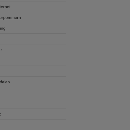
ternet
Vorpommern
ung
r
falen
z