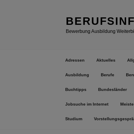
Zum
Inhalt
springen
BERUFSIN
Bewerbung Ausbildung Weiterbil
Adressen
Aktuelles
All
Ausbildung
Berufe
Ber
Buchtipps
Bundesländer
Jobsuche im Internet
Meiste
Studium
Vorstellungsgespr