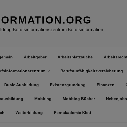
FORMATION.ORG
dung Berufsinformationszentrum Berufsinformation
gemein
Arbeitgeber
Arbeitsplatzsuche
Arbeitsrech
ufsinformationszentrum
Berufsunfähigkeitsversicherung
Duale Ausbildung
Existenzgründung
Finanzen
rausbildung
Mobbing
Mobbing Bücher
Nebenjobs
äch
Weiterbildung
Fernakademie Klett