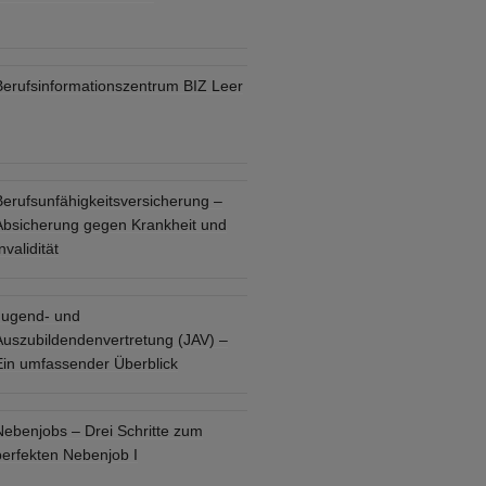
Berufsinformationszentrum BIZ Leer
Berufsunfähigkeitsversicherung –
Absicherung gegen Krankheit und
nvalidität
Jugend- und
Auszubildendenvertretung (JAV) –
Ein umfassender Überblick
Nebenjobs – Drei Schritte zum
perfekten Nebenjob I