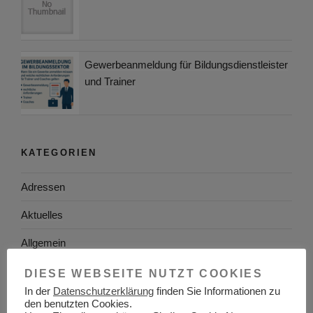
Gewerbeanmeldung für Bildungsdienstleister
und Trainer
KATEGORIEN
Adressen
Aktuelles
Allgemein
Arbeitgeber
DIESE WEBSEITE NUTZT COOKIES
In der
Datenschutzerklärung
finden Sie Informationen zu
Arbeitsplatzsuche
den benutzten Cookies.