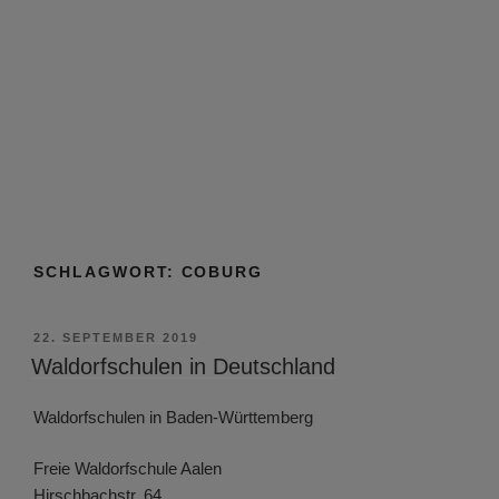
SCHLAGWORT:
COBURG
VERÖFFENTLICHT
22. SEPTEMBER 2019
AM
Waldorfschulen in Deutschland
Waldorfschulen in Baden-Württemberg
Freie Waldorfschule Aalen
Hirschbachstr. 64