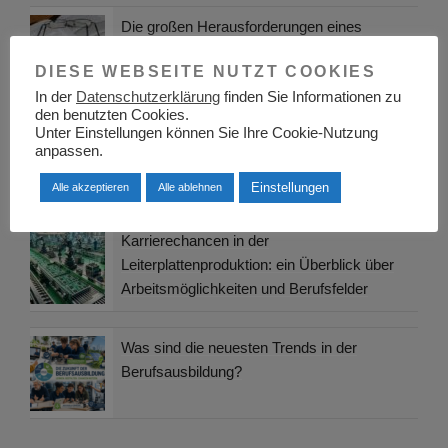
Die großen Herausforderungen eines
Studiums
DIESE WEBSEITE NUTZT COOKIES
In der
Datenschutzerklärung
finden Sie Informationen zu
den benutzten Cookies.
Unter Einstellungen können Sie Ihre Cookie-Nutzung
Arbeitsmedizin und Arbeitssicherheit: Ein
anpassen.
integraler Bestandteil moderner Arbeitswelten
Einstellungen
Alle akzeptieren
Alle ablehnen
Karrierechancen in der
Leiterplattenproduktion: ein Überblick über
Arbeitsmöglichkeiten und Berufsfelder
Was sind die neuesten Trends in der
Berufsausbildung?