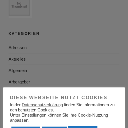
KATEGORIEN
Adressen
Aktuelles
Allgemein
Arbeitgeber
Arbeitsplatzsuche
DIESE WEBSEITE NUTZT COOKIES
Arbeitsrecht
In der
Datenschutzerklärung
finden Sie Informationen zu
den benutzten Cookies.
Unter Einstellungen können Sie Ihre Cookie-Nutzung
Arbeitswelt
anpassen.
Arbeitszeugnis