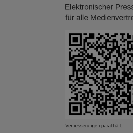
AM
Elektronischer Pre
für alle Medienvertr
Verbesserungen parat hält.