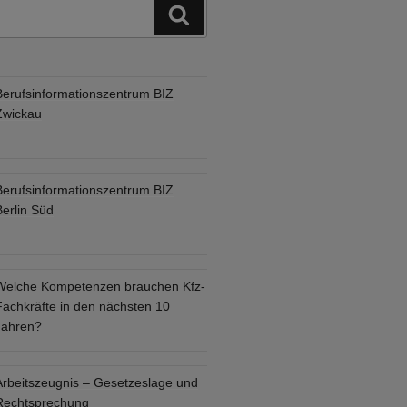
Suchen
Berufsinformationszentrum BIZ
Zwickau
Berufsinformationszentrum BIZ
Berlin Süd
Welche Kompetenzen brauchen Kfz-
Fachkräfte in den nächsten 10
Jahren?
Arbeitszeugnis – Gesetzeslage und
Rechtsprechung