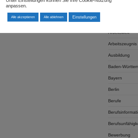
Unter Einstellungen können Sie Ihre Cookie-Nutzung
anpassen.
Arbeitsplatzsu
Einstellungen
Alle akzeptieren
Alle ablehnen
Arbeitsrecht
Arbeitswelt
Arbeitszeugnis
Ausbildung
Baden-Württe
Bayern
Berlin
Berufe
Berufsinformat
Berufsunfähigk
Bewerbung