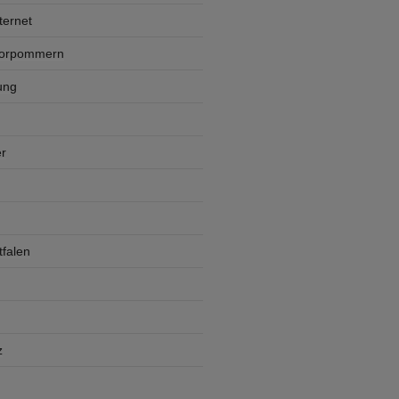
ternet
Vorpommern
ung
r
falen
z