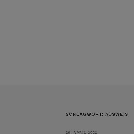
SCHLAGWORT:
AUSWEIS
VERÖFFENTLICHT
26. APRIL 2021