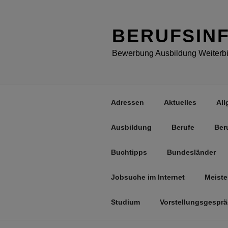
Zum
Inhalt
springen
BERUFSIN
Bewerbung Ausbildung Weiterbil
Adressen
Aktuelles
All
Ausbildung
Berufe
Ber
Buchtipps
Bundesländer
Jobsuche im Internet
Meiste
Studium
Vorstellungsgespr