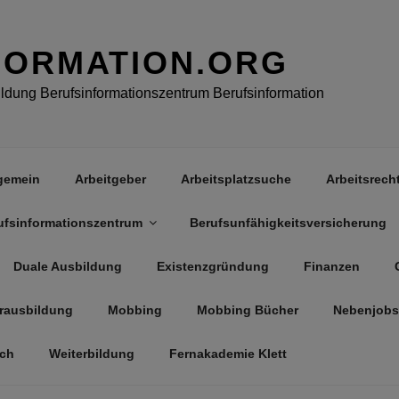
FORMATION.ORG
dung Berufsinformationszentrum Berufsinformation
gemein
Arbeitgeber
Arbeitsplatzsuche
Arbeitsrech
ufsinformationszentrum
Berufsunfähigkeitsversicherung
Duale Ausbildung
Existenzgründung
Finanzen
rausbildung
Mobbing
Mobbing Bücher
Nebenjobs
äch
Weiterbildung
Fernakademie Klett