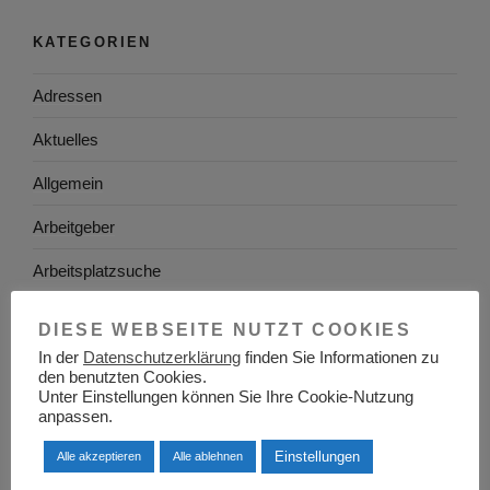
KATEGORIEN
Adressen
Aktuelles
Allgemein
Arbeitgeber
Arbeitsplatzsuche
Arbeitsrecht
DIESE WEBSEITE NUTZT COOKIES
Arbeitswelt
In der
Datenschutzerklärung
finden Sie Informationen zu
den benutzten Cookies.
Unter Einstellungen können Sie Ihre Cookie-Nutzung
Arbeitszeugnis
anpassen.
Ausbildung
Einstellungen
Alle akzeptieren
Alle ablehnen
Baden-Württemberg