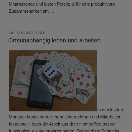
Mitarbeitende und bieten Potenzial für eine produktivere
Zusammenarbeit am …
VERÖFFENTLICHT
19. AUGUST 2021
AM
Ortsunabhängig leben und arbeiten
In den letzten
Monaten haben immer mehr Unternehmen und Mitarbeiter
festgestellt, dass die Arbeit aus dem Homeoffice besser
funktioniert, als sie erwartet hatten. Der nächste Schritt ist