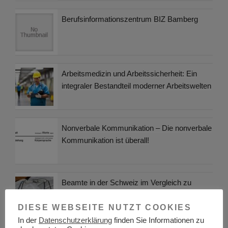
Berufsinformationszentrum BIZ Bamberg
Arbeitsmedizin und Arbeitssicherheit: Ein
integraler Bestandteil moderner Arbeitswelten
Nonverbale Kommunikation – Die nonverbale
Kommunikation ist überall!
Beamte in der Schweiz im Vergleich zu
Deutschland
DIESE WEBSEITE NUTZT COOKIES
In der
Datenschutzerklärung
finden Sie Informationen zu