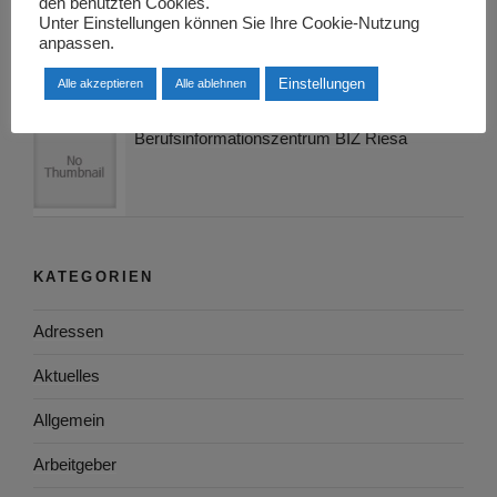
den benutzten Cookies.
Karrierechancen in der
Unter Einstellungen können Sie Ihre Cookie-Nutzung
anpassen.
Leiterplattenproduktion: ein Überblick über
Arbeitsmöglichkeiten und Berufsfelder
Einstellungen
Alle akzeptieren
Alle ablehnen
Berufsinformationszentrum BIZ Riesa
KATEGORIEN
Adressen
Aktuelles
Allgemein
Arbeitgeber