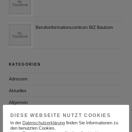
Berufsinformationszentrum BIZ Bautzen
KATEGORIEN
Adressen
Aktuelles
Allgemein
Arbeitgeber
DIESE WEBSEITE NUTZT COOKIES
In der
Datenschutzerklärung
finden Sie Informationen zu
Arbeitsplatzsuche
den benutzten Cookies.