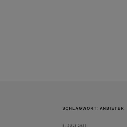
SCHLAGWORT:
ANBIETER
VERÖFFENTLICHT
8. JULI 2026