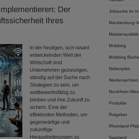
Implementieren: Der
Jobsuche im In
tssicherheit Ihres
Mecklenburg-
Meisterausbild
Mobbing
In der heutigen, sich rasant
entwickelnden Welt der
Mobbing Büche
Wirtschaft sind
Nebenjobs
Unternehmen gezwungen,
ständig auf der Suche nach
Niedersachsen
Strategien zu sein, um
Nordrhein-West
wettbewerbsfähig zu
bleiben und ihre Zukunft zu
Produkte
sichern. Eine der
Ratgeber
effektivsten Methoden, um
gegenwärtige und
Rheinland-Pfal
zukünftige
Herausforderungen zu
Saarland