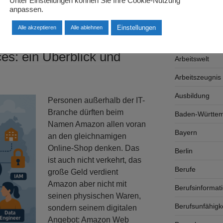
Unter Einstellungen können Sie Ihre Cookie-Nutzung
Arbeitgeber
anpassen.
Arbeitsplatzsu
Einstellungen
Alle akzeptieren
Alle ablehnen
Arbeitsrecht
s: ein Überblick und
Arbeitswelt
Arbeitszeugnis
Ausbildung
Personen außerhalb der IT-
Branche dürften beim
Baden-Württe
Namen Amazon allen voran
Bayern
an den gleichnamigen
Online-Shop denken. Das
Berlin
ist auch nicht verkehrt, das
Berufe
große Geld verdient
Amazon aber nicht mit
Berufsinformat
seinen physischen Waren,
Berufsunfähigk
sondern seinem digitalen
Angebot: Amazon Web