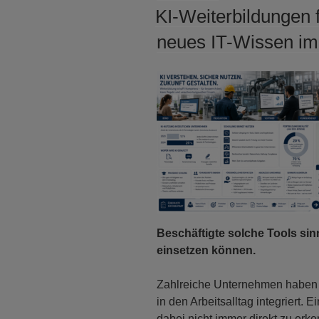
AM
KI-Weiterbildungen
neues IT-Wissen im 
Beschäftigte solche Tools sin
einsetzen können.
Zahlreiche Unternehmen haben i
in den Arbeitsalltag integriert.
dabei nicht immer direkt zu erk