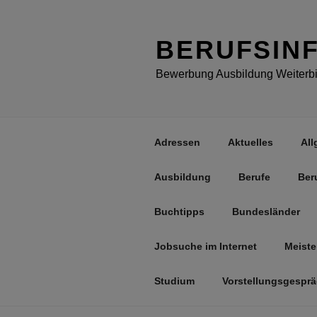
Zum
Inhalt
springen
BERUFSIN
Bewerbung Ausbildung Weiterbil
Adressen
Aktuelles
All
Ausbildung
Berufe
Ber
Buchtipps
Bundesländer
Jobsuche im Internet
Meiste
Studium
Vorstellungsgespr