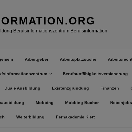
FORMATION.ORG
dung Berufsinformationszentrum Berufsinformation
gemein
Arbeitgeber
Arbeitsplatzsuche
Arbeitsrech
ufsinformationszentrum
Berufsunfähigkeitsversicherung
Duale Ausbildung
Existenzgründung
Finanzen
rausbildung
Mobbing
Mobbing Bücher
Nebenjobs
äch
Weiterbildung
Fernakademie Klett