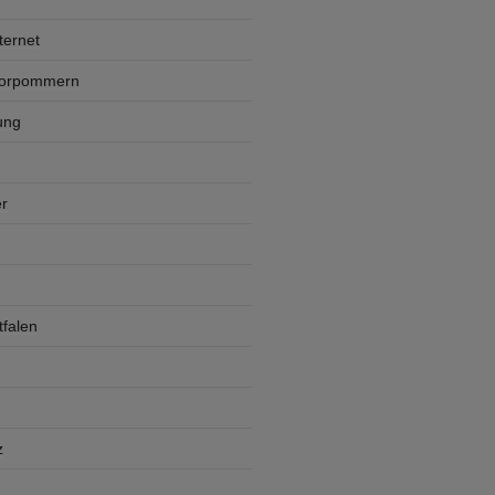
ternet
Vorpommern
ung
r
falen
z