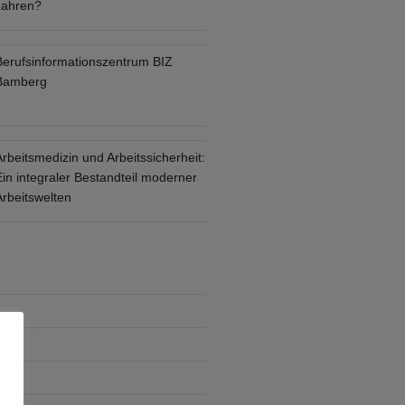
Jahren?
Berufsinformationszentrum BIZ
Bamberg
rbeitsmedizin und Arbeitssicherheit:
in integraler Bestandteil moderner
Arbeitswelten