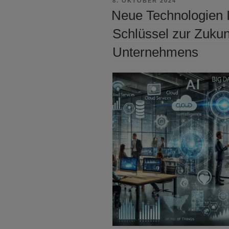
8. OKTOBER 2024
AM
Neue Technologien 
Schlüssel zur Zukunf
Unternehmens