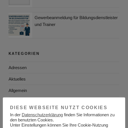
Gewerbeanmeldung für Bildungsdienstleister
und Trainer
KATEGORIEN
Adressen
Aktuelles
Allgemein
Arbeitgeber
DIESE WEBSEITE NUTZT COOKIES
Arbeitsplatzsuche
In der
Datenschutzerklärung
finden Sie Informationen zu
den benutzten Cookies.
Arbeitsrecht
Unter Einstellungen können Sie Ihre Cookie-Nutzung