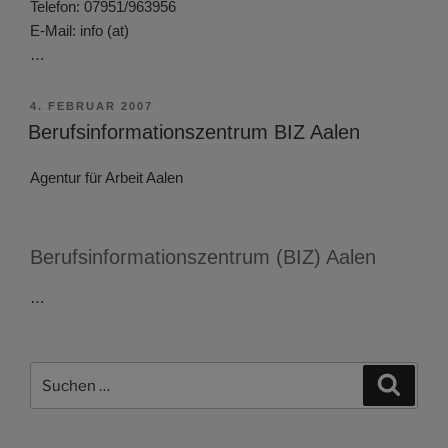
Telefon: 07951/963956
E-Mail: info (at)
…
VERÖFFENTLICHT
4. FEBRUAR 2007
AM
Berufsinformationszentrum BIZ Aalen
Agentur für Arbeit Aalen
Berufsinformationszentrum (BIZ) Aalen
…
Suchen
Suche
nach: