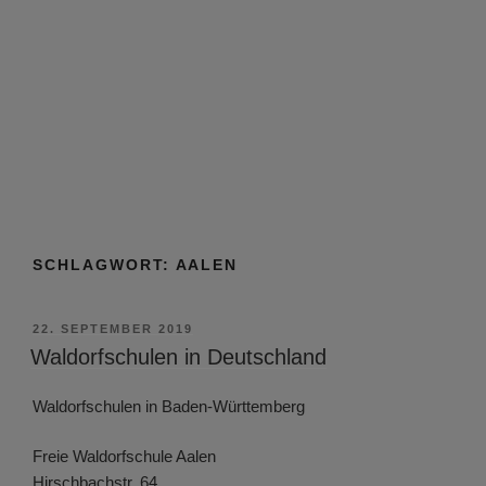
SCHLAGWORT:
AALEN
VERÖFFENTLICHT
22. SEPTEMBER 2019
AM
Waldorfschulen in Deutschland
Waldorfschulen in Baden-Württemberg
Freie Waldorfschule Aalen
Hirschbachstr. 64