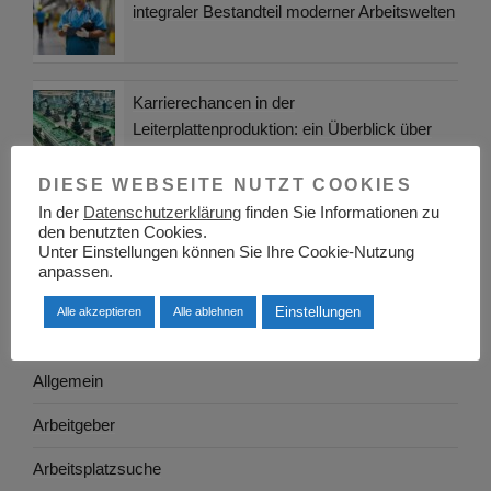
integraler Bestandteil moderner Arbeitswelten
Karrierechancen in der
Leiterplattenproduktion: ein Überblick über
Arbeitsmöglichkeiten und Berufsfelder
DIESE WEBSEITE NUTZT COOKIES
In der
Datenschutzerklärung
finden Sie Informationen zu
den benutzten Cookies.
KATEGORIEN
Unter Einstellungen können Sie Ihre Cookie-Nutzung
anpassen.
Adressen
Einstellungen
Alle akzeptieren
Alle ablehnen
Aktuelles
Allgemein
Arbeitgeber
Arbeitsplatzsuche