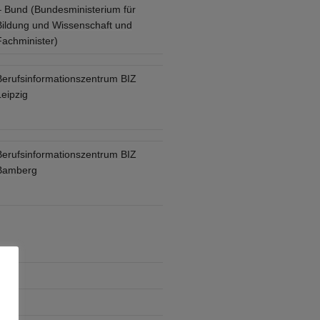
– Bund (Bundesministerium für
Bildung und Wissenschaft und
Fachminister)
Berufsinformationszentrum BIZ
eipzig
Berufsinformationszentrum BIZ
Bamberg