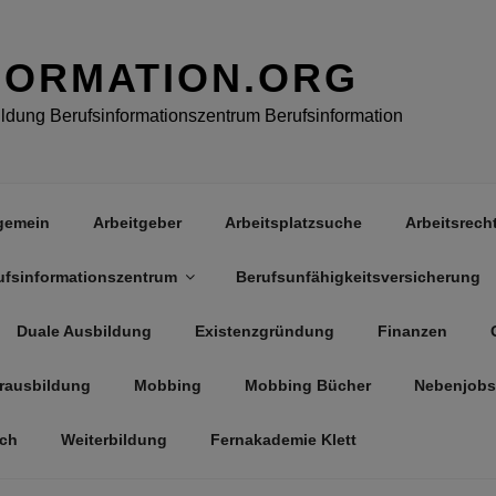
FORMATION.ORG
dung Berufsinformationszentrum Berufsinformation
gemein
Arbeitgeber
Arbeitsplatzsuche
Arbeitsrech
ufsinformationszentrum
Berufsunfähigkeitsversicherung
Duale Ausbildung
Existenzgründung
Finanzen
rausbildung
Mobbing
Mobbing Bücher
Nebenjobs
äch
Weiterbildung
Fernakademie Klett