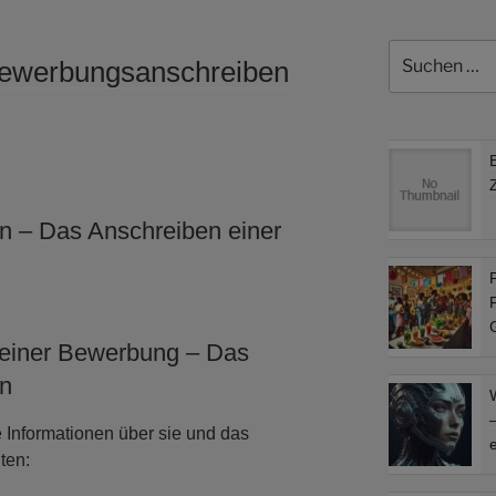
Suchen
ewerbungsanschreiben
nach:
 – Das Anschreiben einer
F
F
 einer Bewerbung – Das
n
–
Informationen über sie und das
e
ten: