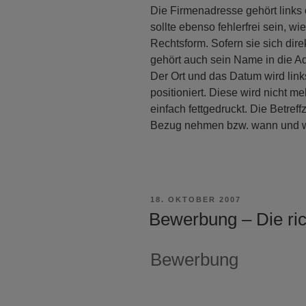
Die Firmenadresse gehört links
sollte ebenso fehlerfrei sein, wi
Rechtsform. Sofern sie sich dir
gehört auch sein Name in die A
Der Ort und das Datum wird links
positioniert. Diese wird nicht m
einfach fettgedruckt. Die Betref
Bezug nehmen bzw. wann und 
VERÖFFENTLICHT
18. OKTOBER 2007
AM
Bewerbung – Die ri
Bewerbung