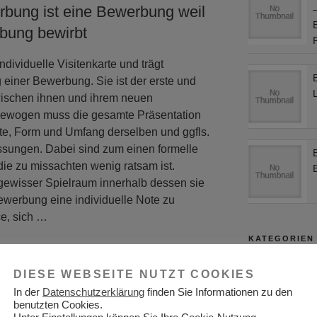
bung ist eine Bewerbung weil
bung bewirbt
dividuelle Visitenkarte und trägt
 einer Bewerbung. Sie ist der erste und
L
wischen ihnen und ihrem neuen
gewogen muss die gesamte Präsentation
e, Form und Umfang derselben und ggfls.
sungen. Dabei sind zum einen formelle
die zu missachten wenig ratsam ist.
 gewisser Spielraum innerhalb dessen sie
Bewerbung eine individuelle Note zu
ce, sich …
KATEGORIEN
Adressen
DIESE WEBSEITE NUTZT COOKIES
In der
Datenschutzerklärung
finden Sie Informationen zu den
Aktuelles
benutzten Cookies.