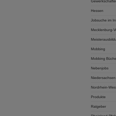
Gewerkschafte
Hessen
Jobsuche im In
Mecklenburg-
Meisterausbild
Mobbing
Mobbing Büche
Nebenjobs
Niedersachsen
Nordrhein-West
Produkte
Ratgeber
Rheinland-Pfal