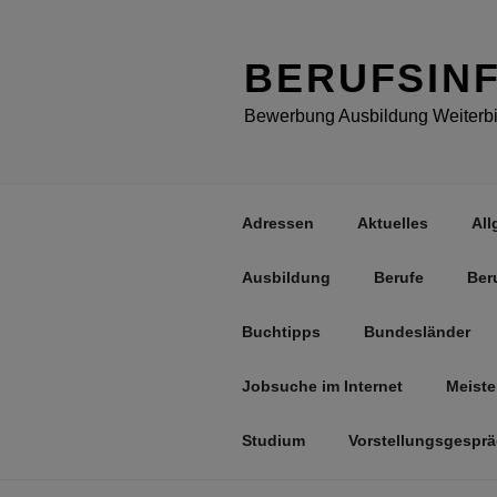
Zum
Inhalt
springen
BERUFSIN
Bewerbung Ausbildung Weiterbil
Adressen
Aktuelles
All
Ausbildung
Berufe
Ber
Buchtipps
Bundesländer
Jobsuche im Internet
Meiste
Studium
Vorstellungsgespr