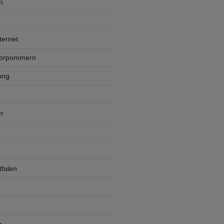
n
ternet
Vorpommern
ung
r
falen
z