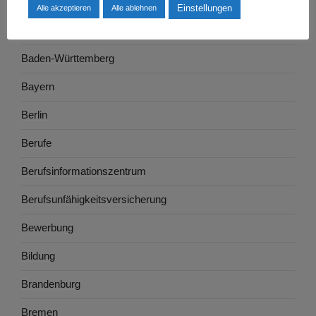
Arbeitszeugnis
Einstellungen
Alle akzeptieren
Alle ablehnen
Ausbildung
Baden-Württemberg
Bayern
Berlin
Berufe
Berufsinformationszentrum
Berufsunfähigkeitsversicherung
Bewerbung
Bildung
Brandenburg
Bremen