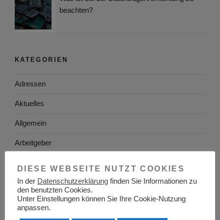
beachten?
KATEGORIEN
Adressen
Aktuelles
Allgemein
Arbeitgeber
Arbeitsplatzsuche
DIESE WEBSEITE NUTZT COOKIES
In der
Datenschutzerklärung
finden Sie Informationen zu
Arbeitsrecht
den benutzten Cookies.
Unter Einstellungen können Sie Ihre Cookie-Nutzung
Arbeitswelt
anpassen.