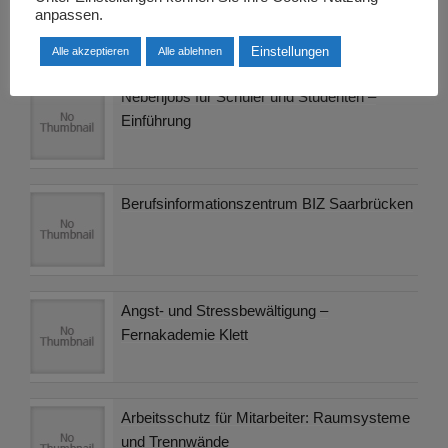
Studiums
anpassen.
Einstellungen
Alle akzeptieren
Alle ablehnen
Nebenjobs für Schüler und Studenten –
Einführung
Berufsinformationszentrum BIZ Saarbrücken
Angst- und Stressbewältigung –
Fernakademie Klett
Arbeitsschutz für Mitarbeiter: Raumsysteme
und Trennwände