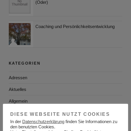
(Oder)
Coaching und Persönlichkeitsentwicklung
KATEGORIEN
Adressen
Aktuelles
Allgemein
Arbeitgeber
DIESE WEBSEITE NUTZT COOKIES
In der
Datenschutzerklärung
finden Sie Informationen zu
Arbeitsplatzsuche
den benutzten Cookies.