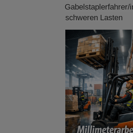
AM
Gabelstaplerfahrer/i
schweren Lasten