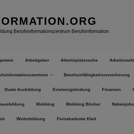
FORMATION.ORG
dung Berufsinformationszentrum Berufsinformation
gemein
Arbeitgeber
Arbeitsplatzsuche
Arbeitsrech
ufsinformationszentrum
Berufsunfähigkeitsversicherung
Duale Ausbildung
Existenzgründung
Finanzen
rausbildung
Mobbing
Mobbing Bücher
Nebenjobs
äch
Weiterbildung
Fernakademie Klett