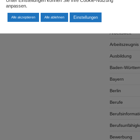
Unter Einstellungen können Sie Ihre Cookie-Nutzung
anpassen.
Arbeitsplatzsu
Einstellungen
Alle akzeptieren
Alle ablehnen
Arbeitsrecht
Arbeitswelt
Arbeitszeugnis
Ausbildung
Baden-Württe
Bayern
Berlin
Berufe
Berufsinformat
Berufsunfähigk
Bewerbung