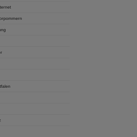
ternet
Vorpommern
ung
r
falen
z