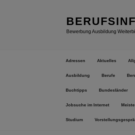
Zum
Inhalt
springen
BERUFSIN
Bewerbung Ausbildung Weiterbil
Adressen
Aktuelles
All
Ausbildung
Berufe
Ber
Buchtipps
Bundesländer
Jobsuche im Internet
Meiste
Studium
Vorstellungsgespr