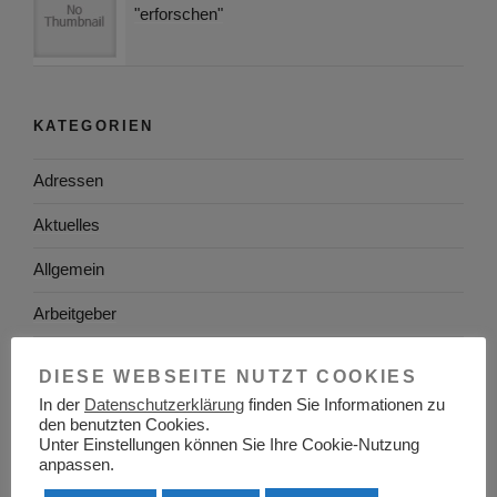
"erforschen"
KATEGORIEN
Adressen
Aktuelles
Allgemein
Arbeitgeber
Arbeitsplatzsuche
DIESE WEBSEITE NUTZT COOKIES
Arbeitsrecht
In der
Datenschutzerklärung
finden Sie Informationen zu
den benutzten Cookies.
Unter Einstellungen können Sie Ihre Cookie-Nutzung
Arbeitswelt
anpassen.
Arbeitszeugnis