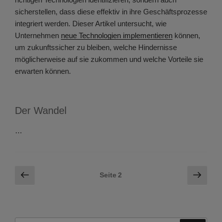
sicherstellen, dass diese effektiv in ihre Geschäftsprozesse
integriert werden. Dieser Artikel untersucht, wie
Unternehmen
neue Technologien implementieren
können,
um zukunftssicher zu bleiben, welche Hindernisse
möglicherweise auf sie zukommen und welche Vorteile sie
erwarten können.
Der Wandel
…
Seitennummerierung
Vorherige
Näch
Seite
2
Seite
Seite
der
Beiträge