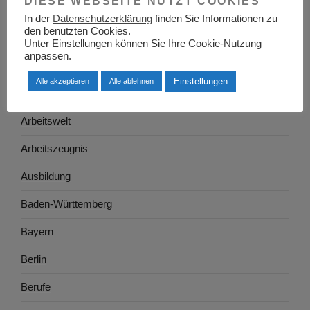
DIESE WEBSEITE NUTZT COOKIES
Allgemein
In der
Datenschutzerklärung
finden Sie Informationen zu
den benutzten Cookies.
Arbeitgeber
Unter Einstellungen können Sie Ihre Cookie-Nutzung
anpassen.
Arbeitsplatzsuche
Einstellungen
Alle akzeptieren
Alle ablehnen
Arbeitsrecht
Arbeitswelt
Arbeitszeugnis
Ausbildung
Baden-Württemberg
Bayern
Berlin
Berufe