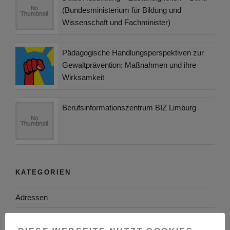
(Bundesministerium für Bildung und
Wissenschaft und Fachminister)
Pädagogische Handlungsperspektiven zur
Gewaltprävention: Maßnahmen und ihre
Wirksamkeit
Berufsinformationszentrum BIZ Limburg
KATEGORIEN
Adressen
Aktuelles