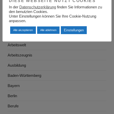
DIESE WEBSEITE NUTZT COOKIES
Allgemein
In der
Datenschutzerklärung
finden Sie Informationen zu
den benutzten Cookies.
Arbeitgeber
Unter Einstellungen können Sie Ihre Cookie-Nutzung
anpassen.
Arbeitsplatzsuche
Einstellungen
Alle akzeptieren
Alle ablehnen
Arbeitsrecht
Arbeitswelt
Arbeitszeugnis
Ausbildung
Baden-Württemberg
Bayern
Berlin
Berufe