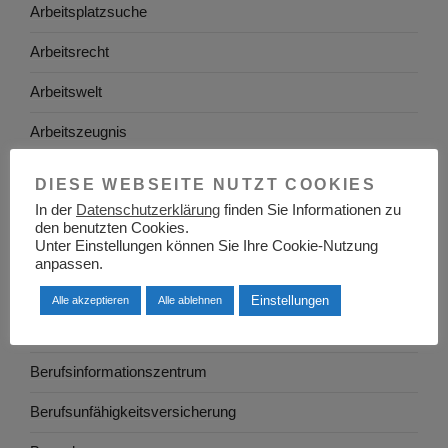
Arbeitsplatzsuche
Arbeitsrecht
Arbeitswelt
Arbeitszeugnis
Ausbildung
DIESE WEBSEITE NUTZT COOKIES
In der
Datenschutzerklärung
finden Sie Informationen zu
Baden-Württemberg
den benutzten Cookies.
Unter Einstellungen können Sie Ihre Cookie-Nutzung
Bayern
anpassen.
Berlin
Einstellungen
Alle akzeptieren
Alle ablehnen
Berufe
Berufsinformationszentrum
Berufsunfähigkeitsversicherung