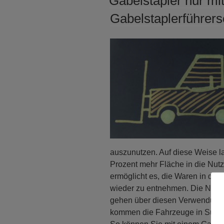
Gabelstapler nur mi
Gabelstaplerführers
auszunutzen. Auf diese Weise l
Prozent mehr Fläche in die Nut
ermöglicht es, die Waren in di
wieder zu entnehmen. Die Nutz
gehen über diesen Verwendungs
kommen die Fahrzeuge in Supe