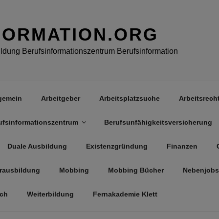
FORMATION.ORG
dung Berufsinformationszentrum Berufsinformation
gemein
Arbeitgeber
Arbeitsplatzsuche
Arbeitsrech
ufsinformationszentrum
Berufsunfähigkeitsversicherung
Duale Ausbildung
Existenzgründung
Finanzen
rausbildung
Mobbing
Mobbing Bücher
Nebenjobs
äch
Weiterbildung
Fernakademie Klett