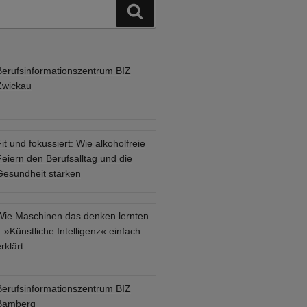
Suchen
Berufsinformationszentrum BIZ
Zwickau
it und fokussiert: Wie alkoholfreie
eiern den Berufsalltag und die
Gesundheit stärken
Wie Maschinen das denken lernten
 »Künstliche Intelligenz« einfach
rklärt
Berufsinformationszentrum BIZ
Bamberg