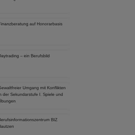
Finanzberatung auf Honorarbasis
aytrading – ein Berufsbild
Gewaltfreier Umgang mit Konflikten
n der Sekundarstufe I. Spiele und
Übungen
Berufsinformationszentrum BIZ
Bautzen