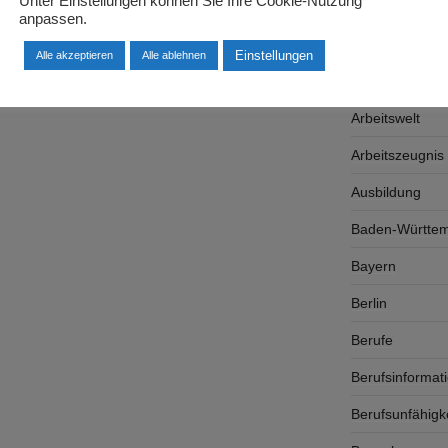
tapler schwere Waren transportieren, die
Unter Einstellungen können Sie Ihre Cookie-Nutzung
Arbeitgeber
anpassen.
…
Arbeitsplatzsu
Einstellungen
Alle akzeptieren
Alle ablehnen
Arbeitsrecht
Arbeitswelt
Arbeitszeugnis
Ausbildung
Baden-Württe
Bayern
Berlin
Berufe
Berufsinformat
Berufsunfähigk