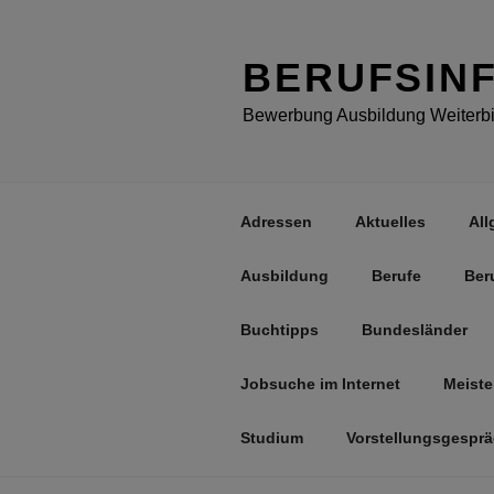
Zum
Inhalt
springen
BERUFSIN
Bewerbung Ausbildung Weiterbil
Adressen
Aktuelles
All
Ausbildung
Berufe
Ber
Buchtipps
Bundesländer
Jobsuche im Internet
Meiste
Studium
Vorstellungsgespr