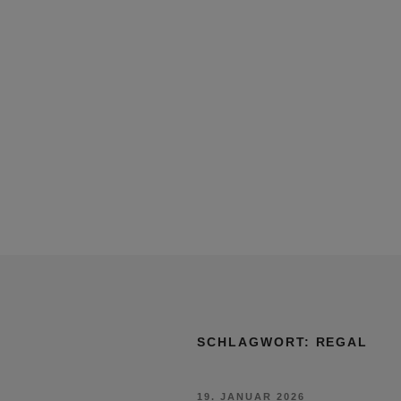
SCHLAGWORT:
REGAL
VERÖFFENTLICHT
19. JANUAR 2026