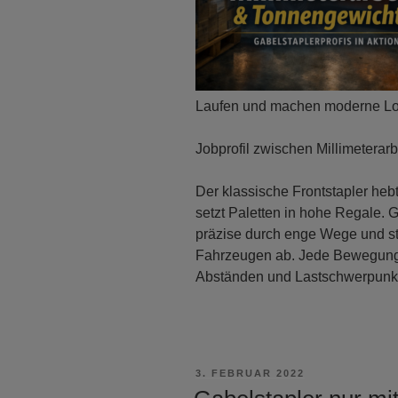
Laufen und machen moderne Log
Jobprofil zwischen Millimeterar
Der klassische Frontstapler he
setzt Paletten in hohe Regale. G
präzise durch enge Wege und st
Fahrzeugen ab. Jede Bewegung 
Abständen und Lastschwerpunk
VERÖFFENTLICHT
3. FEBRUAR 2022
AM