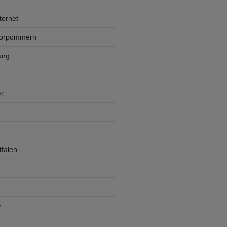
ternet
Vorpommern
ung
r
falen
z