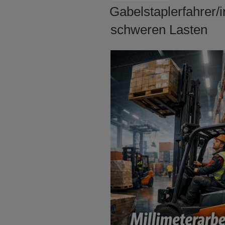
AM
Gabelstaplerfahrer/i
schweren Lasten