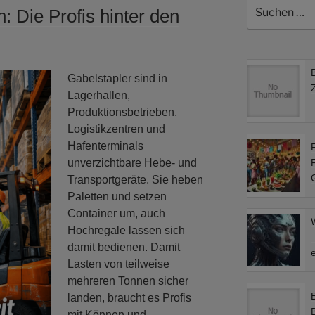
Suchen
n: Die Profis hinter den
nach:
Gabelstapler sind in
Lagerhallen,
Produktionsbetrieben,
Logistikzentren und
Hafenterminals
F
unverzichtbare Hebe- und
F
Transportgeräte. Sie heben
Paletten und setzen
Container um, auch
Hochregale lassen sich
–
damit bedienen. Damit
e
Lasten von teilweise
mehreren Tonnen sicher
landen, braucht es Profis
mit Können und