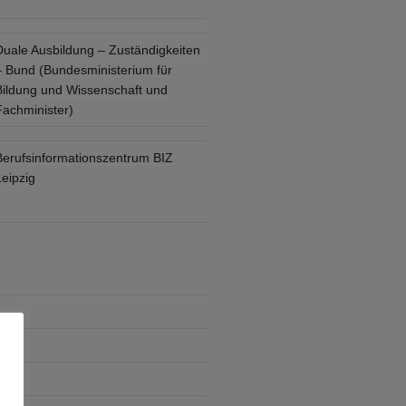
Duale Ausbildung – Zuständigkeiten
– Bund (Bundesministerium für
Bildung und Wissenschaft und
Fachminister)
Berufsinformationszentrum BIZ
eipzig