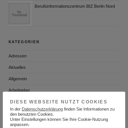
Berufsinformationszentrum BIZ Berlin Nord
KATEGORIEN
Adressen
Aktuelles
Allgemein
Arbeitgeber
Arbeitsplatzsuche
DIESE WEBSEITE NUTZT COOKIES
In der
Datenschutzerklärung
finden Sie Informationen zu
Arbeitsrecht
den benutzten Cookies.
Unter Einstellungen können Sie Ihre Cookie-Nutzung
Arbeitswelt
anpassen.