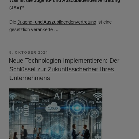
Was ist die Jugend- und Auszubildendenvertretung
(JAV)?
Die
Jugend- und Auszubildendenvertretung
ist eine
gesetzlich verankerte …
VERÖFFENTLICHT
8. OKTOBER 2024
AM
Neue Technologien Implementieren: Der
Schlüssel zur Zukunftssicherheit Ihres
Unternehmens