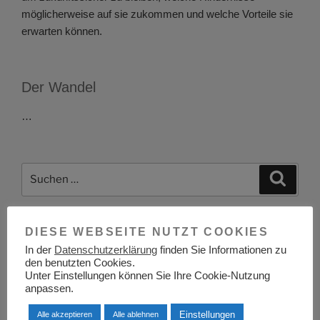
möglicherweise auf sie zukommen und welche Vorteile sie
erwarten können.
Der Wandel
…
Suchen
Suche
nach:
DIESE WEBSEITE NUTZT COOKIES
Berufsinformationszentrum BIZ Zwickau
In der
Datenschutzerklärung
finden Sie Informationen zu
den benutzten Cookies.
Unter Einstellungen können Sie Ihre Cookie-Nutzung
anpassen.
Einstellungen
Alle akzeptieren
Alle ablehnen
Berufsinformationszentrum BIZ Bamberg