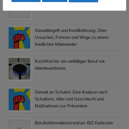
Gewaltbegriff und Konfliktlösung: Über
Ursachen, Formen und Wege zu einem
friedlichen Miteinander
Koch/Köchin: ein vielfältiger Beruf mit
Abenteuerbonus
Gewalt an Schulen: Eine Analyse nach
Schulform, Alter und Geschlecht und
Maßnahmen zur Prävention
Berufsinformationszentrum BIZ Karlsruhe