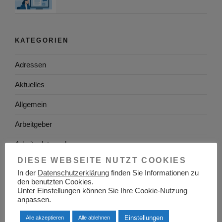
KATEGORIEN
Adressen
Aktuelles
Allgemein
Arbeitgeber
Arbeitsplatzsuche
DIESE WEBSEITE NUTZT COOKIES
Arbeitsrecht
In der
Datenschutzerklärung
finden Sie Informationen zu
den benutzten Cookies.
Arbeitswelt
Unter Einstellungen können Sie Ihre Cookie-Nutzung
anpassen.
Arbeitszeugnis
Einstellungen
Alle akzeptieren
Alle ablehnen