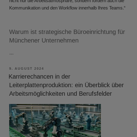
nicht nur die Arbeitsatmosphäre, sondern fördern auch die
Kommunikation und den Workflow innerhalb Ihres Teams.“
Warum ist strategische Büroeinrichtung für
Münchener Unternehmen
…
VERÖFFENTLICHT
9. AUGUST 2024
AM
Karrierechancen in der
Leiterplattenproduktion: ein Überblick über
Arbeitsmöglichkeiten und Berufsfelder