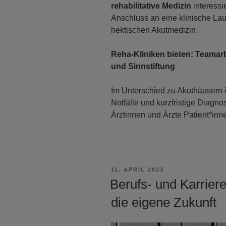
rehabilitative Medizin
interessi
Anschluss an eine klinische Lau
hektischen Akutmedizin.
Reha-Kliniken bieten: Teamarb
und Sinnstiftung
Im Unterschied zu Akuthäusern i
Notfälle und kurzfristige Diagno
Ärztinnen und Ärzte Patient*in
VERÖFFENTLICHT
11. APRIL 2023
AM
Berufs- und Karriere
die eigene Zukunft