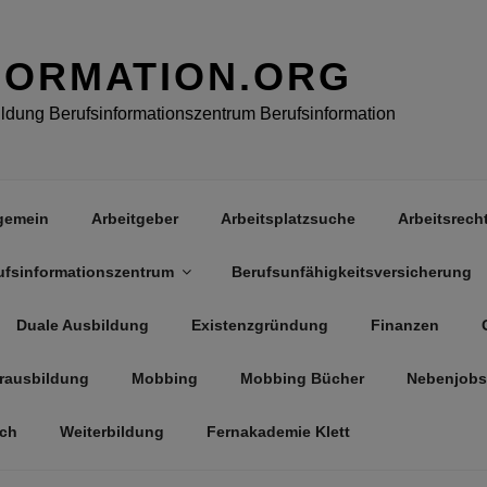
FORMATION.ORG
dung Berufsinformationszentrum Berufsinformation
gemein
Arbeitgeber
Arbeitsplatzsuche
Arbeitsrech
ufsinformationszentrum
Berufsunfähigkeitsversicherung
Duale Ausbildung
Existenzgründung
Finanzen
rausbildung
Mobbing
Mobbing Bücher
Nebenjobs
äch
Weiterbildung
Fernakademie Klett