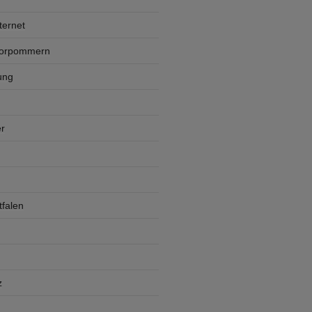
ternet
Vorpommern
ung
r
falen
z