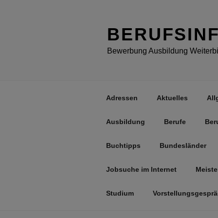
Zum
Inhalt
springen
BERUFSIN
Bewerbung Ausbildung Weiterbil
Adressen
Aktuelles
All
Ausbildung
Berufe
Ber
Buchtipps
Bundesländer
Jobsuche im Internet
Meiste
Studium
Vorstellungsgespr