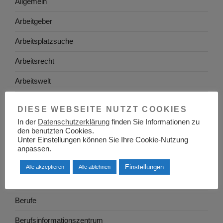
Allgemein
Arbeitgeber
Arbeitsplatzsuche
Arbeitsrecht
Arbeitswelt
Arbeitszeugnis
DIESE WEBSEITE NUTZT COOKIES
Ausbildung
In der
Datenschutzerklärung
finden Sie Informationen zu
den benutzten Cookies.
Unter Einstellungen können Sie Ihre Cookie-Nutzung
Baden-Württemberg
anpassen.
Bayern
Einstellungen
Alle akzeptieren
Alle ablehnen
Berlin
Berufe
Berufsinformationszentrum