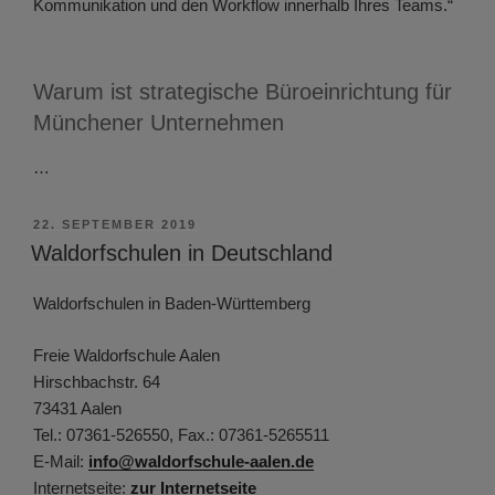
Kommunikation und den Workflow innerhalb Ihres Teams.“
Warum ist strategische Büroeinrichtung für
Münchener Unternehmen
…
VERÖFFENTLICHT
22. SEPTEMBER 2019
AM
Waldorfschulen in Deutschland
Waldorfschulen in Baden-Württemberg
Freie Waldorfschule Aalen
Hirschbachstr. 64
73431 Aalen
Tel.: 07361-526550, Fax.: 07361-5265511
E-Mail:
info@waldorfschule-aalen.de
Internetseite:
zur Internetseite