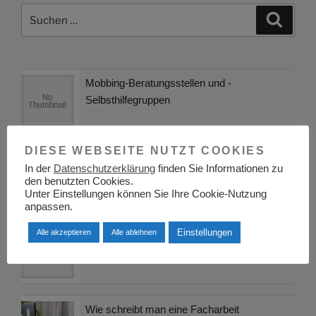
Suchen
Suche
nach:
Mobbing-Beratungsstellen und -
Selbsthilfegruppen
DIESE WEBSEITE NUTZT COOKIES
Aggressionstheorien eine komplexe
In der
Datenschutzerklärung
finden Sie Informationen zu
menschliche Reaktion: Ursachen, Formen
den benutzten Cookies.
und Folgen
Unter Einstellungen können Sie Ihre Cookie-Nutzung
anpassen.
Einstellungen
Astrologische Psychologie – Fernakademie
Alle akzeptieren
Alle ablehnen
Klett
Wie schreibt man eine Facharbeit