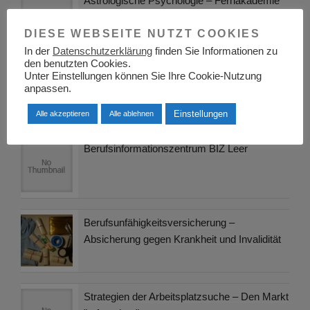
Astrologische Psychologie – Fernakademie
Klett
DIESE WEBSEITE NUTZT COOKIES
In der
Datenschutzerklärung
finden Sie Informationen zu
den benutzten Cookies.
Wie schreibt man eine Facharbeit
Unter Einstellungen können Sie Ihre Cookie-Nutzung
anpassen.
Einstellungen
Alle akzeptieren
Alle ablehnen
Berufsinformationszentrum BIZ Leer
Berufsunfähigkeitsversicherung –
Absicherung gegen Krankheit und Invalidität
Strategien der Arbeitsplatzsuche – Den Markt