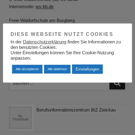
Internetseite:
ws-bb.de
Freie Waldorfschule am Burgberg
Burgbergstr. 49 ? 51
DIESE WEBSEITE NUTZT COOKIES
74564 Crailsheim
In der
Datenschutzerklärung
finden Sie Informationen zu
Telefon: 07951/963956
den benutzten Cookies.
E-Mail: info (at)
Unter Einstellungen können Sie Ihre Cookie-Nutzung
…
anpassen.
Einstellungen
Alle akzeptieren
Alle ablehnen
Suchen
Suche
nach:
Berufsinformationszentrum BIZ Zwickau