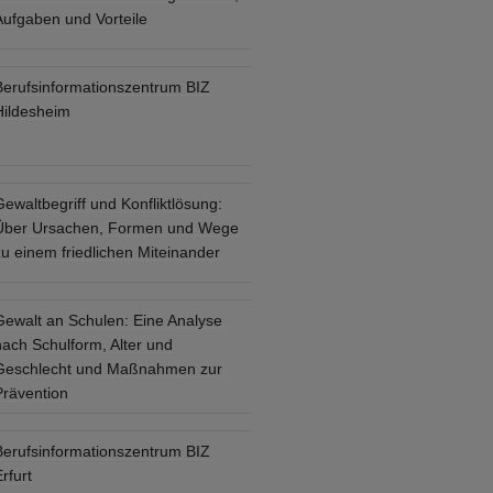
Aufgaben und Vorteile
Berufsinformationszentrum BIZ
Hildesheim
ewaltbegriff und Konfliktlösung:
Über Ursachen, Formen und Wege
u einem friedlichen Miteinander
Gewalt an Schulen: Eine Analyse
nach Schulform, Alter und
Geschlecht und Maßnahmen zur
Prävention
Berufsinformationszentrum BIZ
rfurt