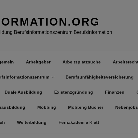
FORMATION.ORG
dung Berufsinformationszentrum Berufsinformation
gemein
Arbeitgeber
Arbeitsplatzsuche
Arbeitsrech
ufsinformationszentrum
Berufsunfähigkeitsversicherung
Duale Ausbildung
Existenzgründung
Finanzen
rausbildung
Mobbing
Mobbing Bücher
Nebenjobs
äch
Weiterbildung
Fernakademie Klett