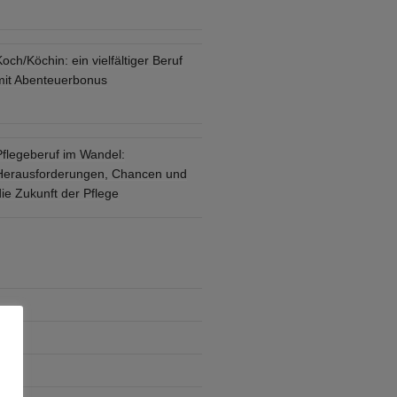
och/Köchin: ein vielfältiger Beruf
mit Abenteuerbonus
Pflegeberuf im Wandel:
Herausforderungen, Chancen und
ie Zukunft der Pflege