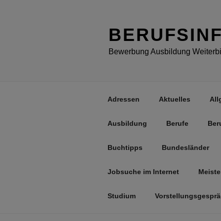
Zum
Inhalt
springen
BERUFSIN
Bewerbung Ausbildung Weiterbil
Adressen
Aktuelles
All
Ausbildung
Berufe
Ber
Buchtipps
Bundesländer
Jobsuche im Internet
Meiste
Studium
Vorstellungsgespr