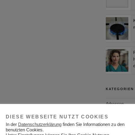
K
d
KATEGORIEN
Adressen
Aktuelles
DIESE WEBSEITE NUTZT COOKIES
In der
Datenschutzerklärung
finden Sie Informationen zu den
Allgemein
benutzten Cookies.