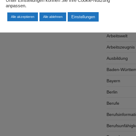
Unter Einstellungen können Sie Ihre Cookie-Nutzung
Arbeitgeber
anpassen.
Arbeitsplatzsu
Einstellungen
Alle akzeptieren
Alle ablehnen
Arbeitsrecht
Arbeitswelt
Arbeitszeugnis
Ausbildung
Baden-Württe
Bayern
Berlin
Berufe
Berufsinformat
Berufsunfähigk