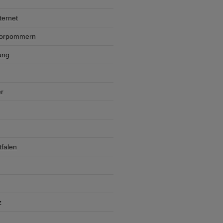
ternet
Vorpommern
ung
r
falen
z