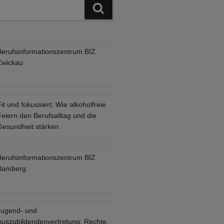
Suchen
Berufsinformationszentrum BIZ
Zwickau
it und fokussiert: Wie alkoholfreie
eiern den Berufsalltag und die
Gesundheit stärken
Berufsinformationszentrum BIZ
Bamberg
Jugend- und
Auszubildendenvertretung: Rechte,