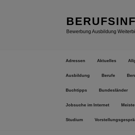
Zum
Inhalt
springen
BERUFSIN
Bewerbung Ausbildung Weiterbil
Adressen
Aktuelles
All
Ausbildung
Berufe
Ber
Buchtipps
Bundesländer
Jobsuche im Internet
Meiste
Studium
Vorstellungsgespr