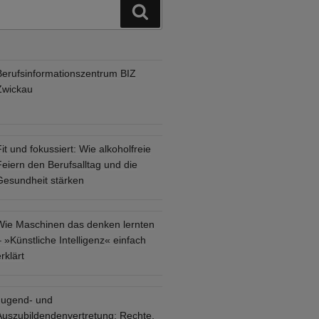
Suchen
Berufsinformationszentrum BIZ
Zwickau
it und fokussiert: Wie alkoholfreie
eiern den Berufsalltag und die
Gesundheit stärken
Wie Maschinen das denken lernten
 »Künstliche Intelligenz« einfach
rklärt
Jugend- und
Auszubildendenvertretung: Rechte,