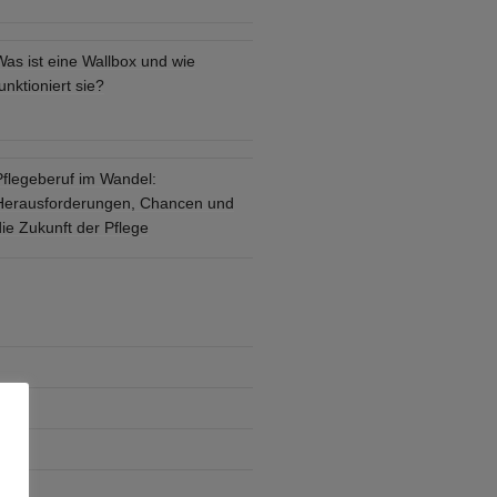
Was ist eine Wallbox und wie
unktioniert sie?
Pflegeberuf im Wandel:
Herausforderungen, Chancen und
ie Zukunft der Pflege