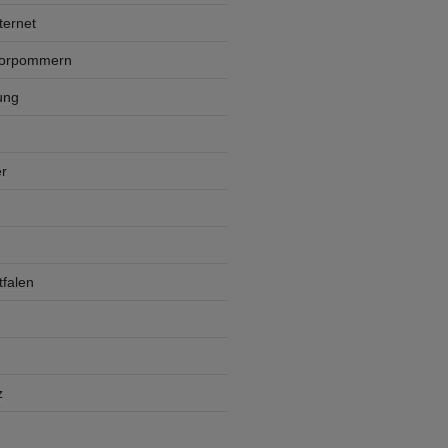
ternet
Vorpommern
ung
r
falen
z