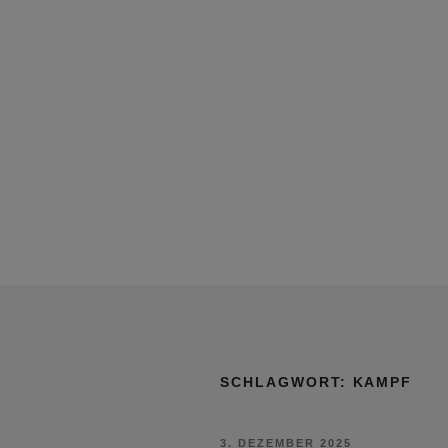
SCHLAGWORT:
KAMPF
VERÖFFENTLICHT
3. DEZEMBER 2025