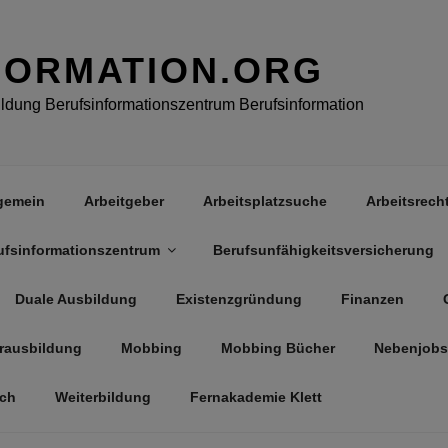
FORMATION.ORG
dung Berufsinformationszentrum Berufsinformation
gemein
Arbeitgeber
Arbeitsplatzsuche
Arbeitsrech
ufsinformationszentrum
Berufsunfähigkeitsversicherung
Duale Ausbildung
Existenzgründung
Finanzen
rausbildung
Mobbing
Mobbing Bücher
Nebenjobs
äch
Weiterbildung
Fernakademie Klett