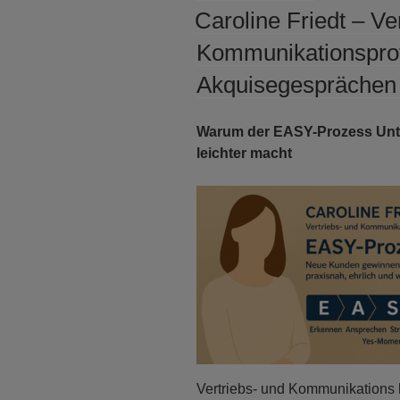
AM
Caroline Friedt – Ve
Kommunikationsprof
Akquisegesprächen
Warum der EASY-Prozess Un
leichter macht
Vertriebs- und Kommunikations h