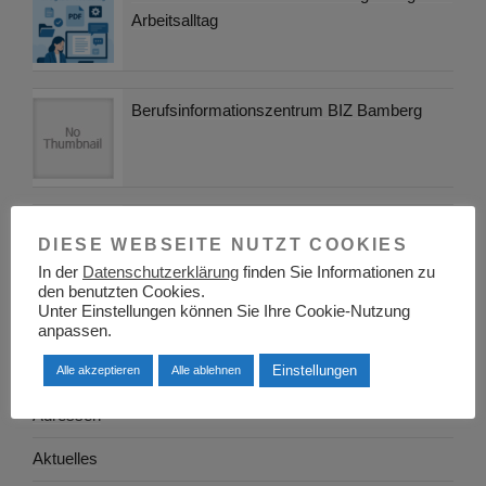
Arbeitsalltag
Berufsinformationszentrum BIZ Bamberg
Berufsinformationszentrum BIZ Frankfurt
DIESE WEBSEITE NUTZT COOKIES
(Oder)
In der
Datenschutzerklärung
finden Sie Informationen zu
den benutzten Cookies.
Unter Einstellungen können Sie Ihre Cookie-Nutzung
anpassen.
KATEGORIEN
Einstellungen
Alle akzeptieren
Alle ablehnen
Adressen
Aktuelles