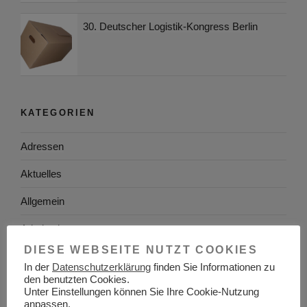
30. Deutscher Logistik-Kongress Berlin
KATEGORIEN
Adressen
Aktuelles
Allgemein
Arbeitgeber
DIESE WEBSEITE NUTZT COOKIES
Arbeitsplatzsuche
In der
Datenschutzerklärung
finden Sie Informationen zu
den benutzten Cookies.
Arbeitsrecht
Unter Einstellungen können Sie Ihre Cookie-Nutzung
anpassen.