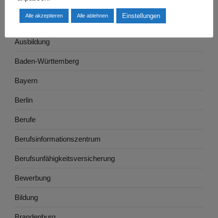
Arbeitswelt
Einstellungen
Alle akzeptieren
Alle ablehnen
Arbeitszeugnis
Ausbildung
Baden-Württemberg
Bayern
Berlin
Berufe
Berufsinformationszentrum
Berufsunfähigkeitsversicherung
Bewerbung
Bildung
Brandenburg