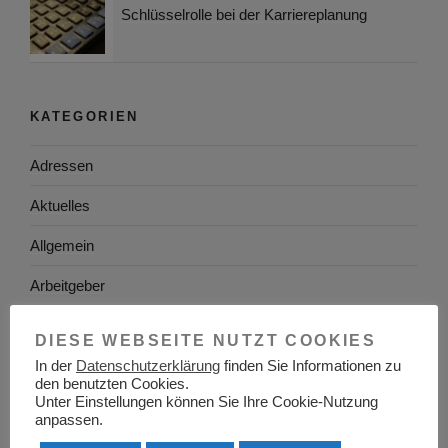
Schlüsselrolle bei der Karriereplanung
KATEGORIEN
Adressen
Aktuelles
Allgemein
Arbeitgeber
Arbeitsplatzsuche
DIESE WEBSEITE NUTZT COOKIES
Arbeitsrecht
In der
Datenschutzerklärung
finden Sie Informationen zu
den benutzten Cookies.
Unter Einstellungen können Sie Ihre Cookie-Nutzung
Arbeitswelt
anpassen.
Arbeitszeugnis