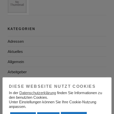
KATEGORIEN
Adressen
Aktuelles
Allgemein
Arbeitgeber
Arbeitsplatzsuche
DIESE WEBSEITE NUTZT COOKIES
Arbeitsrecht
In der
Datenschutzerklärung
finden Sie Informationen zu
den benutzten Cookies.
Unter Einstellungen können Sie Ihre Cookie-Nutzung
Arbeitswelt
anpassen.
Arbeitszeugnis