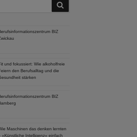
Suchen
Berufsinformationszentrum BIZ
Zwickau
it und fokussiert: Wie alkoholfreie
eiern den Berufsalltag und die
Gesundheit stärken
Berufsinformationszentrum BIZ
Bamberg
Wie Maschinen das denken lernten
 »Künstliche Intelligenz« einfach