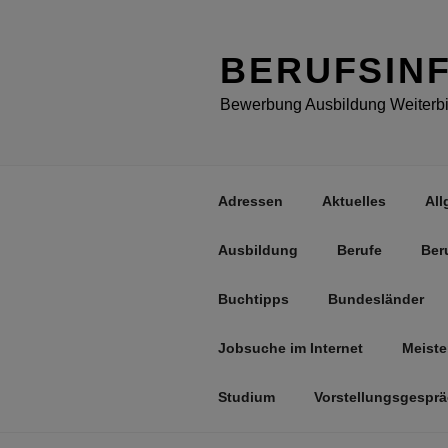
Zum
Inhalt
springen
BERUFSIN
Bewerbung Ausbildung Weiterbil
Adressen
Aktuelles
All
Ausbildung
Berufe
Ber
Buchtipps
Bundesländer
Jobsuche im Internet
Meiste
Studium
Vorstellungsgespr