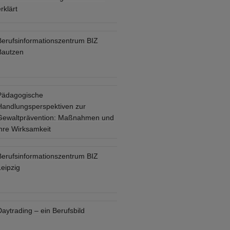
rklärt
Berufsinformationszentrum BIZ
Bautzen
Pädagogische
Handlungsperspektiven zur
Gewaltprävention: Maßnahmen und
ihre Wirksamkeit
Berufsinformationszentrum BIZ
eipzig
aytrading – ein Berufsbild