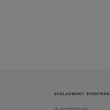
SCHLAGWORT:
EVENTMAN
VERÖFFENTLICHT
29. NOVEMBER 2024