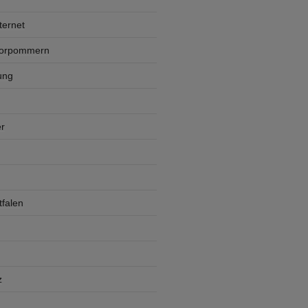
ternet
Vorpommern
ung
r
falen
z