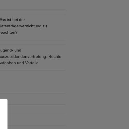
as ist bei der
Datenträgervernichtung zu
beachten?
Jugend- und
Auszubildendenvertretung: Rechte,
Aufgaben und Vorteile