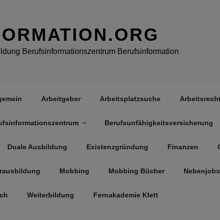
FORMATION.ORG
dung Berufsinformationszentrum Berufsinformation
gemein
Arbeitgeber
Arbeitsplatzsuche
Arbeitsrech
ufsinformationszentrum
Berufsunfähigkeitsversicherung
Duale Ausbildung
Existenzgründung
Finanzen
rausbildung
Mobbing
Mobbing Bücher
Nebenjobs
äch
Weiterbildung
Fernakademie Klett