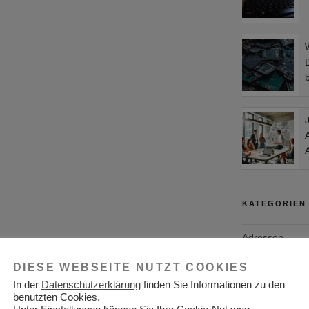
W
KATEGORIEN
Adressen
Aktuelles
DIESE WEBSEITE NUTZT COOKIES
In der
Datenschutzerklärung
finden Sie Informationen zu den
Allgemein
benutzten Cookies.