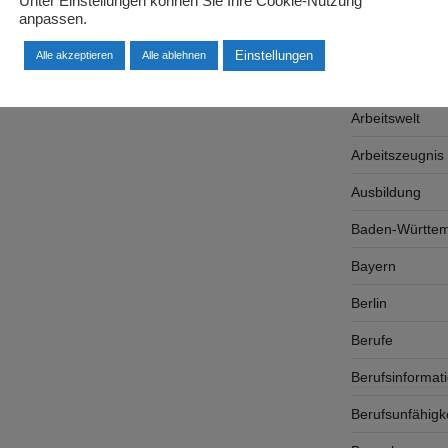
Unter Einstellungen können Sie Ihre Cookie-Nutzung
Arbeitgeber
anpassen.
Arbeitsplatzsu
Einstellungen
Alle akzeptieren
Alle ablehnen
Arbeitsrecht
Arbeitswelt
Arbeitszeugnis
Ausbildung
Baden-Württe
Bayern
Berlin
Berufe
Berufsinformat
Berufsunfähigk