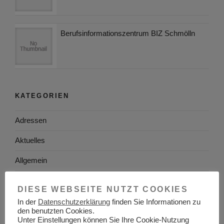
Berufsinformationszentrum BIZ Schmölln
KATEGORIEN
Adressen
Aktuelles
Allgemein
Arbeitgeber
DIESE WEBSEITE NUTZT COOKIES
Arbeitsplatzsuche
In der
Datenschutzerklärung
finden Sie Informationen zu
den benutzten Cookies.
Unter Einstellungen können Sie Ihre Cookie-Nutzung
Arbeitsrecht