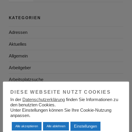
KATEGORIEN
Adressen
Aktuelles
Allgemein
Arbeitgeber
Arbeitsplatzsuche
Arbeitsrecht
DIESE WEBSEITE NUTZT COOKIES
In der
Datenschutzerklärung
finden Sie Informationen zu
Arbeitswelt
den benutzten Cookies.
Unter Einstellungen können Sie Ihre Cookie-Nutzung
Arbeitszeugnis
anpassen.
Ausbildung
Einstellungen
Alle akzeptieren
Alle ablehnen