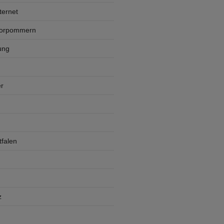
ternet
Vorpommern
ung
r
falen
z