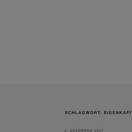
SCHLAGWORT:
EIGENKAPI
VERÖFFENTLICHT
6. DEZEMBER 2017