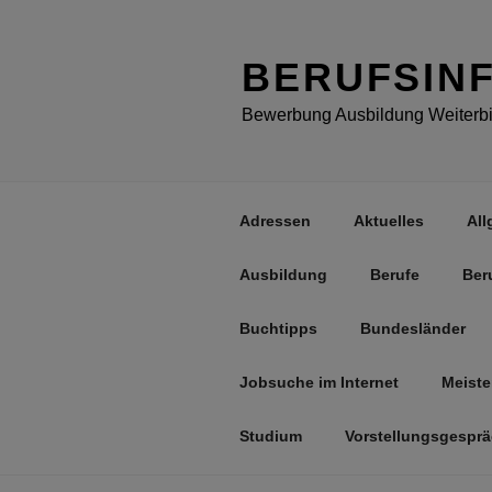
Zum
Inhalt
springen
BERUFSIN
Bewerbung Ausbildung Weiterbil
Adressen
Aktuelles
All
Ausbildung
Berufe
Ber
Buchtipps
Bundesländer
Jobsuche im Internet
Meiste
Studium
Vorstellungsgespr