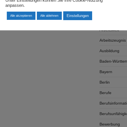
Unter Einstellungen können Sie Ihre Cookie-Nutzung
anpassen.
Arbeitsplatzsu
Einstellungen
Alle akzeptieren
Alle ablehnen
Arbeitsrecht
Arbeitswelt
Arbeitszeugnis
Ausbildung
Baden-Württe
Bayern
Berlin
Berufe
Berufsinformat
Berufsunfähigk
Bewerbung