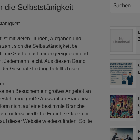
Suchen
n die Selbststänigkeit
nach:
stänigkeit
t ist mit vielen Hürden, Aufgaben und
ahlt sich die Selbstständigkeit bei
llt die Suche nach einer geeigneten und
cht Jedermann leicht. Aus diesem Grund
 der Geschäftsfindung behilflich sein.
B
ten
t seinen Besuchern ein großes Angebot an
esteht eine große Auswahl an Franchise-
B
C
tform nicht auf eine bestimmte Branche
ern unterschiedliche Franchise-Ideen in
auf dieser Website wiederzufinden. Sollte