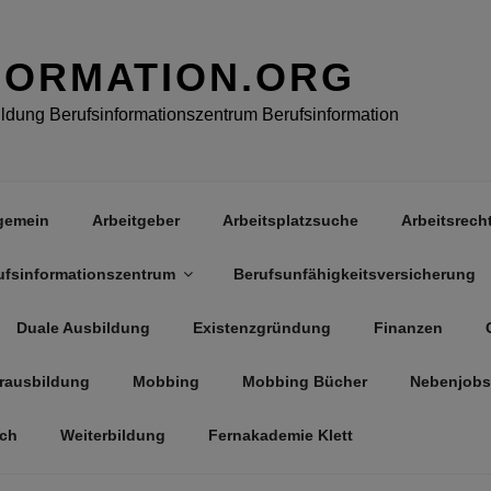
FORMATION.ORG
dung Berufsinformationszentrum Berufsinformation
gemein
Arbeitgeber
Arbeitsplatzsuche
Arbeitsrech
ufsinformationszentrum
Berufsunfähigkeitsversicherung
Duale Ausbildung
Existenzgründung
Finanzen
rausbildung
Mobbing
Mobbing Bücher
Nebenjobs
äch
Weiterbildung
Fernakademie Klett