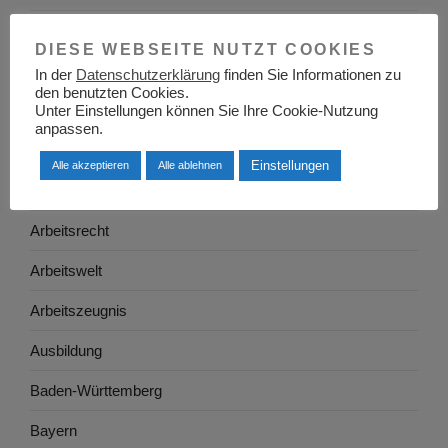
Adressen
DIESE WEBSEITE NUTZT COOKIES
Aktuelles
In der
Datenschutzerklärung
finden Sie Informationen zu
den benutzten Cookies.
Allgemein
Unter Einstellungen können Sie Ihre Cookie-Nutzung
anpassen.
Arbeitgeber
Einstellungen
Alle akzeptieren
Alle ablehnen
Arbeitsplatzsuche
Arbeitsrecht
Arbeitswelt
Arbeitszeugnis
Ausbildung
Baden-Württemberg
Bayern